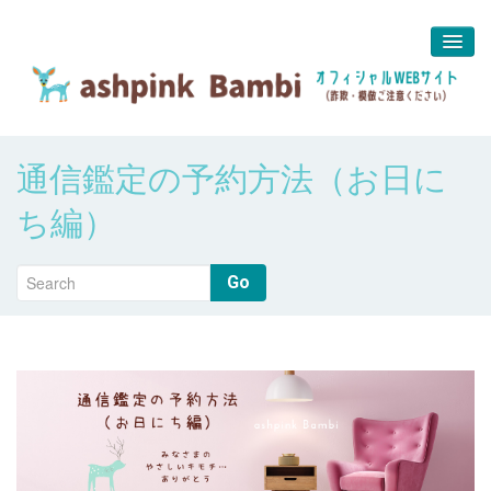
予約＆問合せ
通信鑑定の予約方法（お日に
about us
ち編）
堀江 真代
Go