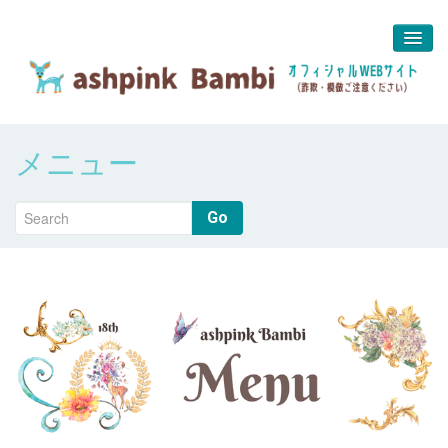
予約＆問合せ
メニュー
about us
堀江 真代
Go