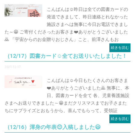
こんばんは☺️昨日は全ての図書カードの
発送できまして、昨日連絡とれなかった
施設さまへは無事に今日お電話できまし
た～😁 ご寄付くださったお客さま❤️ありがとうございました
🙇 「宇宙からのお金贈りおじさん」こと、前澤さんもお
続きを読む
（12/17）図書カード☺️全てお送りいたしました！
2021-12-17
こんばんは☺️今日もたくさんのお客さま
❤️ありがとうございました🙇 無事に、本
日、図書カードを全て 各、児童養護施設
さまへお送りできました～😁まだクリスマスまでお子さまた
ちにサプライズとおもうから、喜んでもらって、受領証
続きを読む
（12/16）渾身の年表😊入稿しました😃