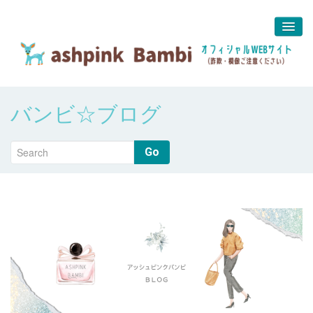
予約＆問合せ
バンビ☆ブログ
about us
堀江 真代
Go