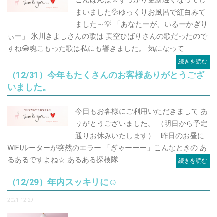
まいました💦ゆっくりお風呂で紅白みて
ました～💡 「あなたーが、いるーかぎり
ぃー」 氷川きよしさんの歌は 美空ひばりさんの歌だったので
すね😁魂こもった歌は私にも響きました。 気になって
続きを読む
（12/31）今年もたくさんのお客様ありがとうござ
いました。
今日もお客様にご利用いただきまして あ
りがとうございました。 （明日から予定
通りお休みいたします） 昨日のお昼に
WIFIルーターが突然のエラー 「ぎゃーーー」こんなときの あ
るあるですよね☆ あるある探検隊
続きを読む
（12/29）年内スッキリに☺️
2021-12-29