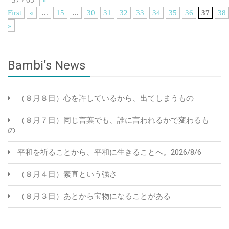
First
«
...
15
...
30
31
32
33
34
35
36
37
38
»
Bambi’s News
（８月８日）心を許しているから、出てしまうもの
（８月７日）同じ言葉でも、誰に言われるかで変わるも
の
平和を祈ることから、平和に生きることへ。2026/8/6
（８月４日）素直という強さ
（８月３日）あとから宝物になることがある