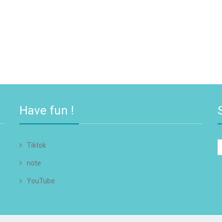
Have fun !
Tiktok
note
YouTube