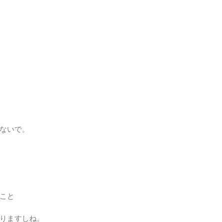
ないで。
こと
りますしね。