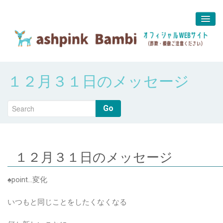
予約＆問合せ
１２月３１日のメッセージ
about us
堀江 真代
Go
１２月３１日のメッセージ
♠point…変化
いつもと同じことをしたくなくなる