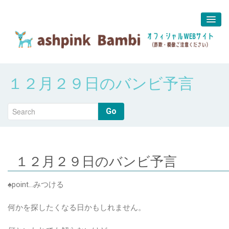
予約＆問合せ
１２月２９日のバンビ予言
about us
堀江 真代
Go
１２月２９日のバンビ予言
♠point…みつける
何かを探したくなる日かもしれません。