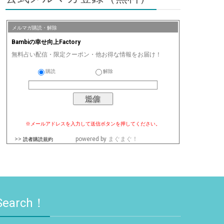
メルマガ購読・解除
Bambiの幸せ向上Factory
無料占い配信・限定クーポン・他お得な情報をお届け！
購読
解除
※メールアドレスを入力して送信ボタンを押してください。
>>
powered by
まぐまぐ！
読者購読規約
Search！