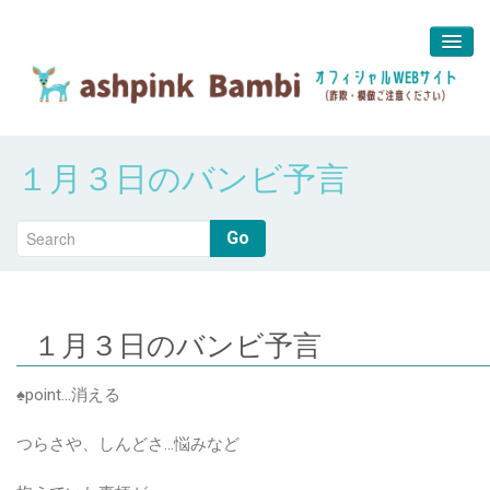
予約＆問合せ
１月３日のバンビ予言
about us
堀江 真代
Go
１月３日のバンビ予言
♠point…消える
つらさや、しんどさ…悩みなど