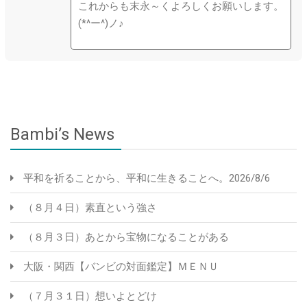
これからも末永～くよろしくお願いします。
(*^ー^)ノ♪
Bambi’s News
平和を祈ることから、平和に生きることへ。2026/8/6
（８月４日）素直という強さ
（８月３日）あとから宝物になることがある
大阪・関西【バンビの対面鑑定】ＭＥＮＵ
（７月３１日）想いよとどけ