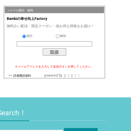
メルマガ購読・解除
Bambiの幸せ向上Factory
無料占い配信・限定クーポン・他お得な情報をお届け！
購読
解除
※メールアドレスを入力して送信ボタンを押してください。
>>
powered by
まぐまぐ！
読者購読規約
Search！