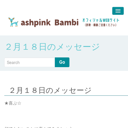
予約＆問合せ
２月１８日のメッセージ
about us
堀江 真代
Go
２月１８日のメッセージ
★喜ぶ☆