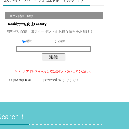
メルマガ購読・解除
Bambiの幸せ向上Factory
無料占い配信・限定クーポン・他お得な情報をお届け！
購読
解除
※メールアドレスを入力して送信ボタンを押してください。
>>
powered by
まぐまぐ！
読者購読規約
Search！