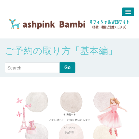
予約＆問合せ
ご予約の取り方「基本編」
about us
堀江 真代
Go