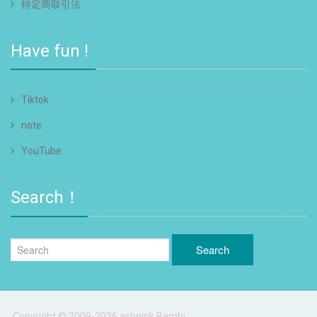
特定商取引法
Have fun !
Tiktok
note
YouTube
Search！
Copyright © 2009-2026 ashpink Bambi