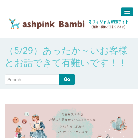
予約＆問合せ
（5/29）あったか～いお客様
about us
とお話できて有難いです！！
堀江 真代
Go