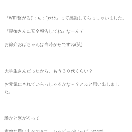
『WIFI繋がる(´；ω；`)ｳｩｩ』って感動してらっしゃいました。
『親御さんに安全報告してね』なーんて
お節介おばちゃんは当時からですね(笑)
大学生さんだったから、もう３０代くらい？
お元気にされていらっしゃるかな～？とふと思い出しまし
た。
誰かと繋がるって
素敵な思い出ができて、ハッピーがいっぱい(*^^*)