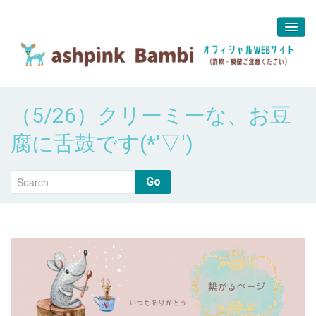
予約＆問合せ
（5/26）クリーミーな、お豆
about us
腐に舌鼓です(*'▽')
堀江 真代
Go