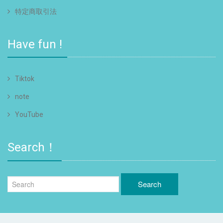
特定商取引法
Have fun !
Tiktok
note
YouTube
Search！