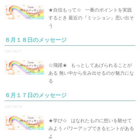
★自信もって☆ 一番のポイントを実践
するとき 最近の『ミッション』思い出そ
う
６月１８日のメッセージ
2021-06-17
☆飛躍★ もっとしてあげられることが
ある 無い中から生み出せるのが魅力にな
る
６月１７日のメッセージ
2021-06-16
★学び☆ はなれたものに想いを馳せて
みよう パワーアップできるヒントがある
よ