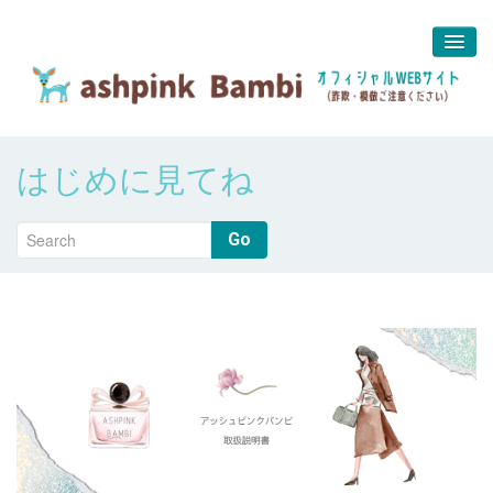
予約＆問合せ
はじめに見てね
about us
堀江 真代
Go