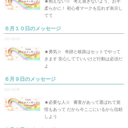
★抱えない☆ 考え過ぎないよう、お手
柔らかに！ 初心者マークを忘れず表示し
てて
６月１０日のメッセージ
2021-06-09
★勇気☆ 奇跡と岐路はセットでやって
きます 安心してていいけど行動は必須だ
よ
６月９日のメッセージ
2021-06-08
★必要な人☆ 審査があって選ばれて覚
悟もあって だから今ここにいるから信頼
しよう