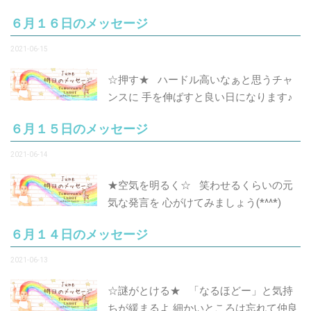
６月１６日のメッセージ
2021-06-15
☆押す★ ハードル高いなぁと思うチャ
ンスに 手を伸ばすと良い日になります♪
６月１５日のメッセージ
2021-06-14
★空気を明るく☆ 笑わせるくらいの元
気な発言を 心がけてみましょう(*^^*)
６月１４日のメッセージ
2021-06-13
☆謎がとける★ 「なるほどー」と気持
ちが緩まるよ 細かいところは忘れて仲良