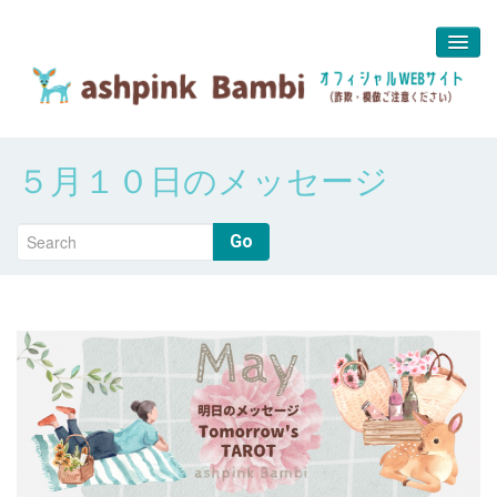
予約＆問合せ
５月１０日のメッセージ
about us
堀江 真代
Go