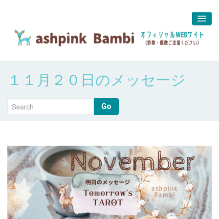
予約＆問合せ
１１月２０日のメッセージ
about us
堀江 真代
Go