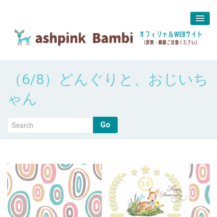
予約＆問合せ
（6/8）どんぐりと、おじいち
about us
ゃん
堀江 真代
Go