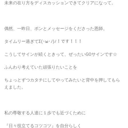
未来の在り方をディスカッションできてクリアになって。
偶然、一昨日、ポンとメッセージをくださった恩師。
タイムリー過ぎてΣ(･ω･ﾉ)ﾉ！です！！！
こうしてサインが続くときって、ぜったいGOサインです☆
ふんわり考えていた頑張りたいことを
ちょっとずつカタチにしてやってみたいと背中を押してもら
えました。
私の尊敬する人達に１歩でも近づくために
『日々役立てるコツコツ』を自分らしく