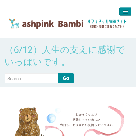
予約＆問合せ
（6/12）人生の支えに感謝で
about us
いっぱいです。
堀江 真代
Go