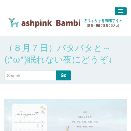
予約＆問合せ
（８月７日）バタバタと～
about us
(;^ω^)眠れない夜にどうぞ↓
堀江 真代
Go