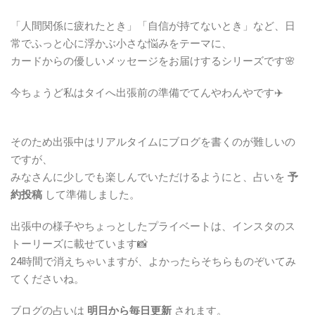
「人間関係に疲れたとき」「自信が持てないとき」など、日
常でふっと心に浮かぶ小さな悩みをテーマに、
カードからの優しいメッセージをお届けするシリーズです🌸
今ちょうど私はタイへ出張前の準備でてんやわんやです✈️
そのため出張中はリアルタイムにブログを書くのが難しいの
ですが、
みなさんに少しでも楽しんでいただけるようにと、占いを
予
約投稿
して準備しました。
出張中の様子やちょっとしたプライベートは、インスタのス
トーリーズに載せています📸
24時間で消えちゃいますが、よかったらそちらものぞいてみ
てくださいね。
ブログの占いは
明日から毎日更新
されます。