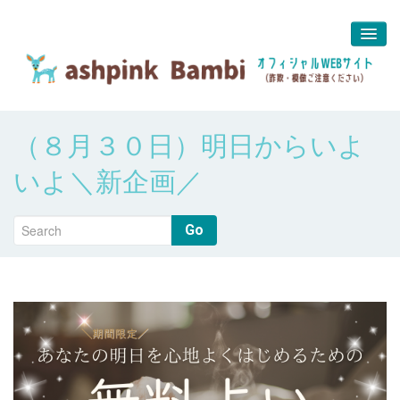
予約＆問合せ
（８月３０日）明日からいよ
about us
いよ＼新企画／
堀江 真代
Go