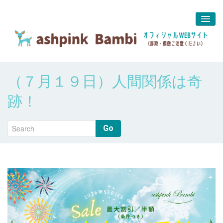
予約＆問合せ
（７月１９日）人間関係は奇
about us
跡！
堀江 真代
Go