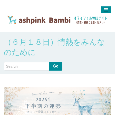
予約＆問合せ
（６月１８日）情熱をみんな
about us
のために
堀江 真代
Go