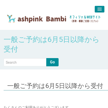
予約＆問合せ
一般ご予約は6月5日以降から
about us
受付
堀江 真代
Go
一般ご予約は6月5日以降から受付
たくさんのご利用ありがとうございます。