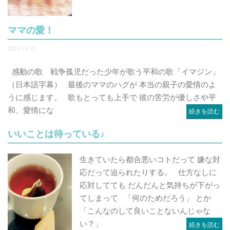
ママの愛！
2017-11-17
感動の歌 戦争孤児だった少年が歌う平和の歌「イマジン」
（日本語字幕） 最後のママのハグが 本当の親子の愛情のよ
うに感じます。 歌もとっても上手で 彼の苦労が優しさや平
和、愛情にな
続きを読む
いいことは待っている♪
生きていたら都合悪いコトだって 嫌な対
応だって迫られたりする。 仕方なしに
応対してても だんだんと気持ちが下がっ
てしまって 「何のためだろう」 とか
「こんなのして良いことないんじゃな
い？」
続きを読む