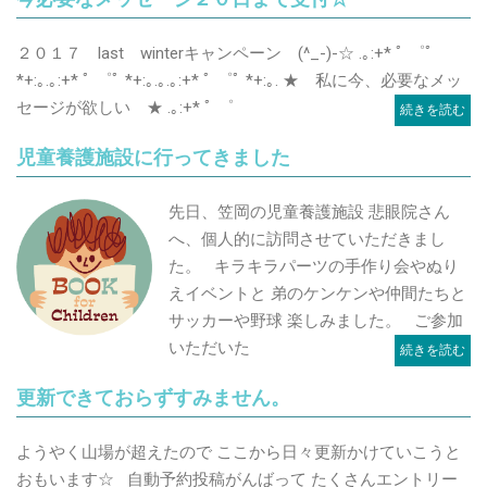
２０１７ last winterキャンペーン (^_-)-☆ .｡:+* ﾟ ゜ﾟ
*+:｡.｡:+* ﾟ ゜ﾟ *+:｡.｡.｡:+* ﾟ ゜ﾟ *+:｡. ★ 私に今、必要なメッ
セージが欲しい ★ .｡:+* ﾟ ゜
続きを読む
児童養護施設に行ってきました
先日、笠岡の児童養護施設 悲眼院さん
へ、個人的に訪問させていただきまし
た。 キラキラパーツの手作り会やぬり
えイベントと 弟のケンケンや仲間たちと
サッカーや野球 楽しみました。 ご参加
いただいた
続きを読む
更新できておらずすみません。
ようやく山場が超えたので ここから日々更新かけていこうと
おもいます☆ 自動予約投稿がんばって たくさんエントリー