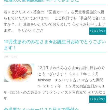
着々とクリスマス募金の 『図書カード』を児童養護施設へ贈
らせていただいております。 ここ数日でも『募金間に合いま
すか？』と 連絡をいただいておりまして 心からお礼申し上げ
ます。 ありがとうござ
続きを読む
12月生まれのみなさま★お誕生日おめでとうござい
ます！
2017-12-05
12月生まれのみなさま★お誕生日おめで
とうございます！ ２０１７年 １２月
birthday ★タロット占い ≪占った期間
≫ ２０１７年 １２月のお誕生日から１
年 ≪自分へのご褒美≫ アジアンテイスト写真立て ≪どんな１
年
続きを読む
今必要なメッセージ２０日まで受付☆