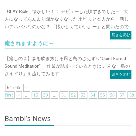
GLAY Bible 懐かしい！！ デビューした頃すきでした～ 大
人になってあんまり聞かなくなったけど ふと友人から、新し
いアルバムなのかな？ 「懐かしくていいよー」と聞いたので
続きを読む
癒されますように～
【癒しの音】森を吹き抜ける風と鳥のさえずり”Quiet Forest
Sound Meditation” 作業が詰まっているときは こんな「鳥の
さえずり」を流してみます
続きを読む
64 / 65
«
First
«
...
15
30
...
51
52
53
54
55
56
57
58
Bambi’s News