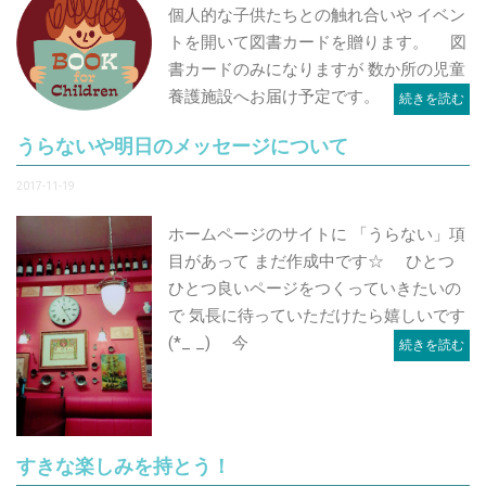
個人的な子供たちとの触れ合いや イベン
トを開いて図書カードを贈ります。 図
書カードのみになりますが 数か所の児童
養護施設へお届け予定です。
続きを読む
うらないや明日のメッセージについて
2017-11-19
ホームページのサイトに 「うらない」項
目があって まだ作成中です☆ ひとつ
ひとつ良いページをつくっていきたいの
で 気長に待っていただけたら嬉しいです
(*_ _) 今
続きを読む
すきな楽しみを持とう！