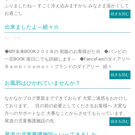
ふりましたね～ すごく冷え込みますから みなさま温かくして
お過ごし
続きを読む
出来ましたよ～続々☆
2017-12-09
◆MY未来BOOK２０１８の 初版のお客様がた分 ◆バンビの
一言BOOK 後日にでも詳細します～ ◆FancyFanのダイアリー
Ｂａｍｂｉｎｏｍｏｒｉブランドのダイアリー 続々
続きを読む
お風邪はひかれていませんか？
なかなかブログ更新までできておらず 大変ご迷惑をおかけし
ております。 目の前の必要としてくださるお客様へ 大変な
方へのサポートなど 大事なことからさせてもらっています。
尾道の児童養護施設の先
続きを読む
尾道の児童養護施設へいってきました