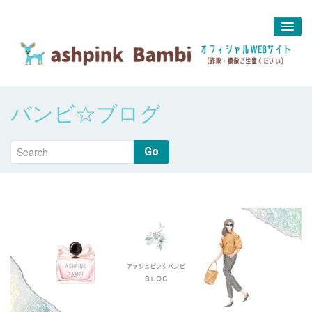
予約＆問合せ
バンビ☆ブログ
about us
堀江 真代
Go