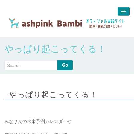
予約＆問合せ
やっぱり起こってくる！
about us
堀江 真代
Go
やっぱり起こってくる！
みなさんの未来予測カレンダーや