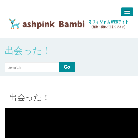
予約＆問合せ
出会った！
about us
堀江 真代
Go
出会った！