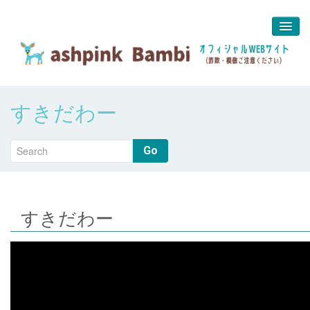
予約＆問合せ
すきだわー
about us
堀江 真代
Go
すきだわー